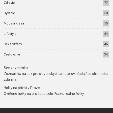
Zdravie
77
Bývanie
58
Móda a Krása
55
Lifestyle
54
Sex a vzťahy
46
Cestovanie
34
Sex zoznamka
Zoznamka na sex pre slovenských amatérov hľadajúce stretnutia
zdarma.
Holky na privát v Praze
Ověřené holky na privát po celé Praze, reálné fotky.