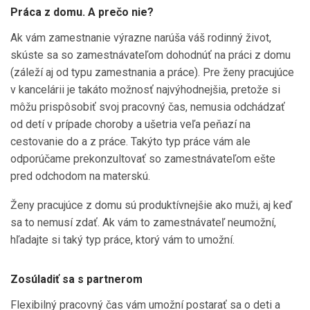
Práca z domu. A prečo nie?
Ak vám zamestnanie výrazne narúša váš rodinný život,
skúste sa so zamestnávateľom dohodnúť na práci z domu
(záleží aj od typu zamestnania a práce). Pre ženy pracujúce
v kancelárii je takáto možnosť najvýhodnejšia, pretože si
môžu prispôsobiť svoj pracovný čas, nemusia odchádzať
od detí v prípade choroby a ušetria veľa peňazí na
cestovanie do a z práce. Takýto typ práce vám ale
odporúčame prekonzultovať so zamestnávateľom ešte
pred odchodom na materskú.
Ženy pracujúce z domu sú produktívnejšie ako muži, aj keď
sa to nemusí zdať. Ak vám to zamestnávateľ neumožní,
hľadajte si taký typ práce, ktorý vám to umožní.
Zosúladiť sa s partnerom
Flexibilný pracovný čas vám umožní postarať sa o deti a