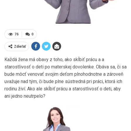
76
0
Zdieľať
Každá žena má obavy z toho, ako skĺbiť prácu a a
starostlivosť o deti po materskej dovolenke. Obáva sa, či sa
bude môcť venovať svojim deťom plnohodnotne a zároveň
uvažuje nad tým, či bude plne sústredná pri práci, ktorá ich
rodinu živí. Ako ale skĺbiť prácu a starostlivosť o deti, aby
ani jedno neutrpelo?