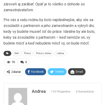
zároveň aj zarábať. Opäť je to všetko o dohode so
zamestnávateľom.
Pre vás a vašu rodinu by bolo najideálnejšie, aby ste sa
zosúladili s partnerom a jeho zamestnaním a vykryli dni,
kedy vy budete musieť ísť do práce. Ideálne by ale bolo,
keby sa zosúladite s partnerom – keď nemôže on, vy
budete môcť a keď nebudete môcť vy, on bude môcť.
Deti
Práca
Práca z domu
rodina
76
0
Facebook
Twitter
Email
Zdieľať
Andrea
176 Príspevkov
0 Komentárov