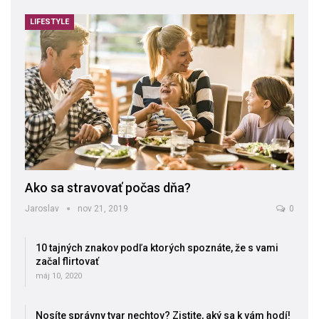
LIFESTYLE
Ako sa stravovať počas dňa?
Jaroslav
nov 21, 2019
0
10 tajných znakov podľa ktorých spoznáte, že s vami
začal flirtovať
máj 10, 2020
Nosíte správny tvar nechtov? Zistite, aký sa k vám hodí!