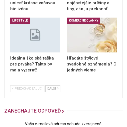
uniesť krásne voňavou
najčastejšie príčiny a
bielizňou
tipy, ako ju prekonať
LIFESTYLE
KOMERČNÉ ČLÁNKY
Ideálna školská taška
Hľadáte štýlové
pre prváka? Takto by
svadobné oznámenia? O
mala vyzerať!
jedných vieme
PREDCHÁDZAJÚCI
ĎALŠÍ
ZANECHAJTE ODPOVEĎ
Vaša e-mailová adresa nebude zverejnená.