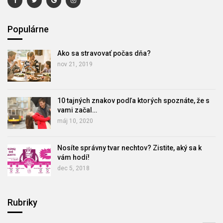
Populárne
Ako sa stravovať počas dňa?
nov 21, 2019
10 tajných znakov podľa ktorých spoznáte, že s
vami začal…
máj 10, 2020
Nosíte správny tvar nechtov? Zistite, aký sa k
vám hodí!
dec 5, 2018
Rubriky