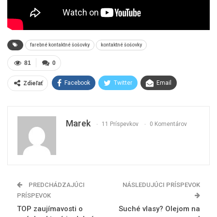
farebné kontaktné šošovky
kontaktné šošovky
81
0
Facebook
Twitter
Email
Zdieľať
Marek
11 Príspevkov
0 Komentárov
PREDCHÁDZAJÚCI
NÁSLEDUJÚCI PRÍSPEVOK
PRÍSPEVOK
TOP zaujímavosti o
Suché vlasy? Olejom na