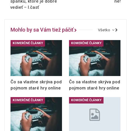
spánku, ktoré je dobré
ne!
vedieť – I.časť
Mohlo by sa Vám tiež páčiť
Všetko
KOMERČNÉ ČLÁNKY
KOMERČNÉ ČLÁNKY
Čo sa vlastne skrýva pod
Čo sa vlastne skrýva pod
pojmom staré hry online
pojmom staré hry online
KOMERČNÉ ČLÁNKY
KOMERČNÉ ČLÁNKY