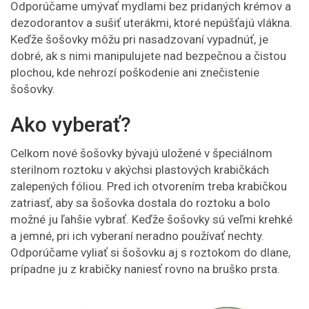
Odporúčame umývať mydlami bez pridaných krémov a
dezodorantov a sušiť uterákmi, ktoré nepúšťajú vlákna.
Keďže šošovky môžu pri nasadzovaní vypadnúť, je
dobré, ak s nimi manipulujete nad bezpečnou a čistou
plochou, kde nehrozí poškodenie ani znečistenie
šošovky.
Ako vyberať?
Celkom nové šošovky bývajú uložené v špeciálnom
sterilnom roztoku v akýchsi plastových krabičkách
zalepených fóliou. Pred ich otvorením treba krabičkou
zatriasť, aby sa šošovka dostala do roztoku a bolo
možné ju ľahšie vybrať. Keďže šošovky sú veľmi krehké
a jemné, pri ich vyberaní neradno používať nechty.
Odporúčame vyliať si šošovku aj s roztokom do dlane,
prípadne ju z krabičky naniesť rovno na bruško prsta.