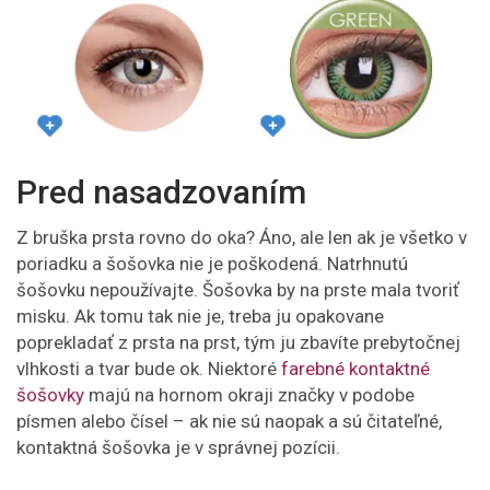
Pred nasadzovaním
Z bruška prsta rovno do oka? Áno, ale len ak je všetko v
poriadku a šošovka nie je poškodená. Natrhnutú
šošovku nepoužívajte. Šošovka by na prste mala tvoriť
misku. Ak tomu tak nie je, treba ju opakovane
poprekladať z prsta na prst, tým ju zbavíte prebytočnej
vlhkosti a tvar bude ok. Niektoré
farebné kontaktné
šošovky
majú na hornom okraji značky v podobe
písmen alebo čísel – ak nie sú naopak a sú čitateľné,
kontaktná šošovka je v správnej pozícii.