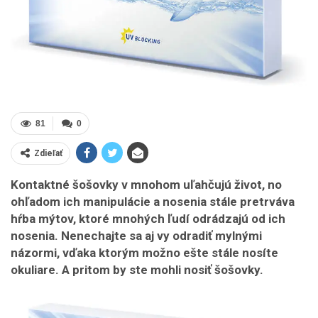
81
0
Zdieľať
Kontaktné šošovky v mnohom uľahčujú život, no
ohľadom ich manipulácie a nosenia stále pretrváva
hŕba mýtov, ktoré mnohých ľudí odrádzajú od ich
nosenia. Nenechajte sa aj vy odradiť mylnými
názormi, vďaka ktorým možno ešte stále nosíte
okuliare. A pritom by ste mohli nosiť šošovky.