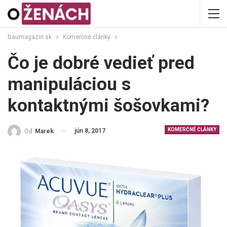
Baumagazin.sk
Komerčné články
Čo je dobré vedieť pred
manipuláciou s
kontaktnými šošovkami?
KOMERČNÉ ČLÁNKY
jún 8, 2017
Od
Marek