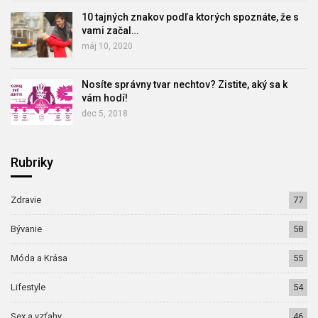
10 tajných znakov podľa ktorých spoznáte, že s
vami začal…
máj 10, 2020
Nosíte správny tvar nechtov? Zistite, aký sa k
vám hodí!
dec 5, 2018
Rubriky
Zdravie
77
Bývanie
58
Móda a Krása
55
Lifestyle
54
Sex a vzťahy
46