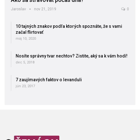
Jaroslav
nov 21, 2019
0
10 tajných znakov podľa ktorých spoznáte, že s vami
začal flirtovať
máj 10, 2020
Nosíte správny tvar nechtov? Zistite, aký sa k vám hodí!
dec 5, 2018
7 zaujímavých faktov o levanduli
jún 23, 2017