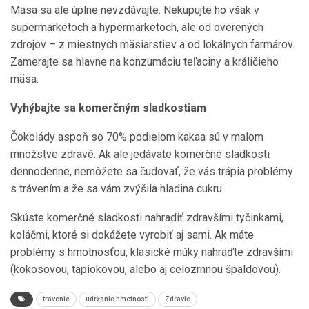
Mäsa sa ale úplne nevzdávajte. Nekupujte ho však v
supermarketoch a hypermarketoch, ale od overených
zdrojov – z miestnych mäsiarstiev a od lokálnych farmárov.
Zamerajte sa hlavne na konzumáciu teľaciny a králičieho
mäsa.
Vyhýbajte sa komerčným sladkostiam
Čokolády aspoň so 70% podielom kakaa sú v malom
množstve zdravé. Ak ale jedávate komerčné sladkosti
dennodenne, nemôžete sa čudovať, že vás trápia problémy
s trávením a že sa vám zvýšila hladina cukru.
Skúste komerčné sladkosti nahradiť zdravšími tyčinkami,
koláčmi, ktoré si dokážete vyrobiť aj sami. Ak máte
problémy s hmotnosťou, klasické múky nahraďte zdravšími
(kokosovou, tapiokovou, alebo aj celozrnnou špaldovou).
trávenie
udržanie hmotnosti
Zdravie