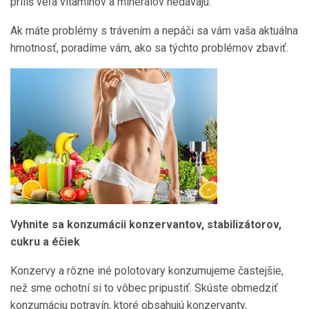
príliš veľa vitamínov a minerálov nedávajú.
Ak máte problémy s trávením a nepáči sa vám vaša aktuálna
hmotnosť, poradíme vám, ako sa týchto problémov zbaviť.
Vyhnite sa konzumácii konzervantov, stabilizátorov,
cukru a éčiek
Konzervy a rôzne iné polotovary konzumujeme častejšie,
než sme ochotní si to vôbec pripustiť. Skúste obmedziť
konzumáciu potravín, ktoré obsahujú konzervanty,