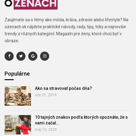
Zaujímate sa o témy ako móda, krása, zdravie alebo lifestyle? Na
ozenach.sk nájdete praktické návody, rady, tipy, triky a najnovšie
trendy z rôznych kategórií. Magazín pre ženy, ktoré chcú byť v
obraze.
Populárne
Ako sa stravovať počas dňa?
nov 21, 2019
10 tajných znakov podľa ktorých spoznáte, že s
vami začal…
máj 10, 2020