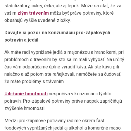
stabilizátory, cukry, éčka, ale aj lepok. Môže sa stať, že za
vašim
zlým trávením
môžu byť práve potraviny, ktoré
obsahujú vyššie uvedené zložky.
Dávajte si pozor na konzumáciu pro-zápalových
potravín a jedál
Ak máte radi vyprážané jedlá s majonézou a hranolkami, pri
problémoch s trávením by ste sa im mali vyhýbať. Na určitý
čas vám odporúčame úplne vyradiť kávu. Ak ste kávu pili
nalačno a až potom ste raňajkovali, nemôžete sa čudovať,
že máte problémy s trávením.
Udržanie hmotnosti
nespočíva v konzumácii týchto
potravín. Pro-zápalové potraviny práve naopak zapríčiňujú
zvýšenie hmotnosti.
Medzi pro-zápalové potraviny radíme okrem fast
foodových vyprážaných jedál aj alkohol a komerčné mäso.