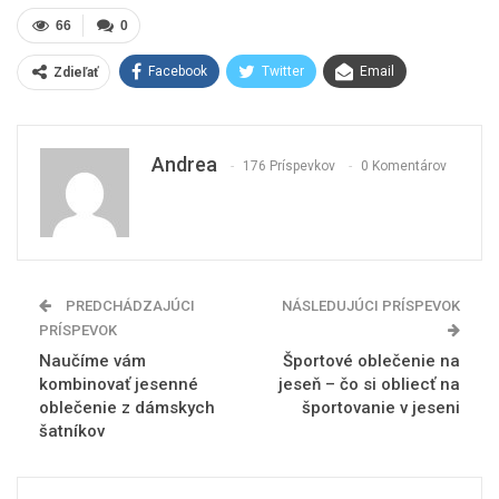
66
0
Facebook
Twitter
Email
Zdieľať
Andrea
176 Príspevkov
0 Komentárov
PREDCHÁDZAJÚCI
NÁSLEDUJÚCI PRÍSPEVOK
PRÍSPEVOK
Naučíme vám
Športové oblečenie na
kombinovať jesenné
jeseň – čo si obliecť na
oblečenie z dámskych
športovanie v jeseni
šatníkov