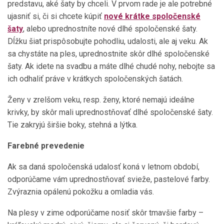
predstavu, aké šaty by chceli. V prvom rade je ale potrebné
ujasniť si, či si chcete kúpiť
nové krátke spoločenské
šaty
, alebo uprednostníte nové dlhé spoločenské šaty.
Dĺžku šiat prispôsobujte pohodliu, udalosti, ale aj veku. Ak
sa chystáte na ples, uprednostnite skôr dlhé spoločenské
šaty. Ak idete na svadbu a máte dlhé chudé nohy, nebojte sa
ich odhaliť práve v krátkych spoločenských šatách.
Ženy v zrelšom veku, resp. ženy, ktoré nemajú ideálne
krivky, by skôr mali uprednostňovať dlhé spoločenské šaty.
Tie zakryjú širšie boky, stehná a lýtka.
Farebné prevedenie
Ak sa daná spoločenská udalosť koná v letnom období,
odporúčame vám uprednostňovať svieže, pastelové farby.
Zvýraznia opálenú pokožku a omladia vás.
Na plesy v zime odporúčame nosiť skôr tmavšie farby –