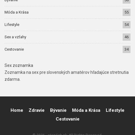
Móda a Krása
55
Lifestyle
54
Sex a vzťahy
46
Cestovanie
34
Sex zoznamka
Zoznamka na sex pre slovenských amatérov hľadajúce stretnutia
zdarma.
Home
Zdravie
Bývanie
Móda a Krása
Lifestyle
Cestovanie