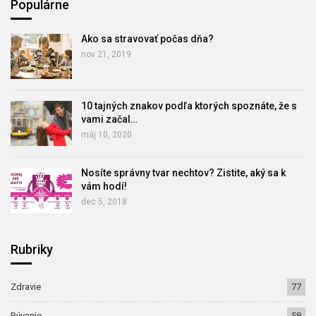
Populárne
Ako sa stravovať počas dňa?
nov 21, 2019
10 tajných znakov podľa ktorých spoznáte, že s
vami začal…
máj 10, 2020
Nosíte správny tvar nechtov? Zistite, aký sa k
vám hodí!
dec 5, 2018
Rubriky
Zdravie
77
Bývanie
58