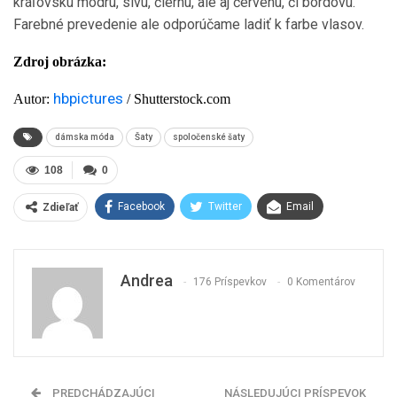
kráľovskú modrú, sivú, čiernu, ale aj červenú, či bordovú.
Farebné prevedenie ale odporúčame ladiť k farbe vlasov.
Zdroj obrázka:
hbpictures
Autor:
/ Shutterstock.com
dámska móda
Šaty
spoločenské šaty
108
0
Facebook
Twitter
Email
Zdieľať
Andrea
176 Príspevkov
0 Komentárov
PREDCHÁDZAJÚCI
NÁSLEDUJÚCI PRÍSPEVOK