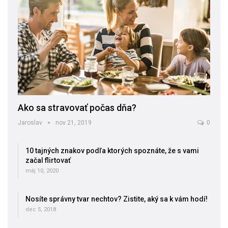
Ako sa stravovať počas dňa?
Jaroslav
nov 21, 2019
0
10 tajných znakov podľa ktorých spoznáte, že s vami
začal flirtovať
máj 10, 2020
Nosíte správny tvar nechtov? Zistite, aký sa k vám hodí!
dec 5, 2018