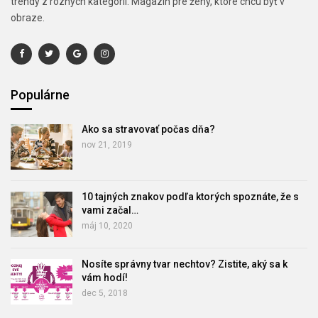
trendy z rôznych kategórií. Magazín pre ženy, ktoré chcú byť v
obraze.
Populárne
Ako sa stravovať počas dňa?
nov 21, 2019
10 tajných znakov podľa ktorých spoznáte, že s
vami začal…
máj 10, 2020
Nosíte správny tvar nechtov? Zistite, aký sa k
vám hodí!
dec 5, 2018