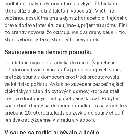
podlahou, malým dymovodom a úzkymi štrbinkami,
ktoré slúžia ako okná (ak tam vôbec sú). Vnútri je
väčšinou absolútna tma a dym z horiaceho či tlejúceho
dreva dodáva interiéru zaujímavú, príjemnú arómu. Fíni
zo srandy hovoria, že existujú len dva druhy sáun – tie,
ktoré vyhoreli a také, ktoré ešte nevyhoreli.
Saunovanie na dennom poriadku
Po období migrácie z vidieka do miest (v priebehu
19.storočia) začal narastať aj počet verejných sáun,
pretože sauna v domácom prostredí predstavovala
veľké riziko požiaru. Avšak po zavedení bezpečnejších
elektrických sáun do bytových domov, ktoré sa stali
cenovo dostupnými, ich počet začal klesať. Pobyt v
saune bol u Fínov na dennom poriadku. To sa zmenilo v
priebehu 20. storočia, kedy sa zvyklo do sauny chodiť
len dvakrát týždenne, v stredu a v sobotu.
V saune sa rodilo aj bývalo a liečilo