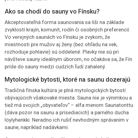
Ako sa chodí do sauny vo Fínsku?
Akceptovateľná forma saunovania sa líši na základe
zvyklostí krajín, komunít, rodín či osobných preferencií.
Vo verejných saunách vo Fínsku je zvykom, že
miestnosti pre mužov aj ženy (bez ohľadu na vek,
rozhoduje pohlavie) sú oddelené. Plavky nie sú pri
návšteve sauny ideálnym úborom, no očakáva sa, že Fín
príde do sauny medzi cudzích ľudí zahalený.
Mytologické bytosti, ktoré na saunu dozerajú
Tradičná fínska kultúra je plná mytologických bytostí
obývajúcich všakovaké miesta. Sauna nie je výnimkou a
tiež má svojich „obyvateľov“ – elfa menom Saunatonttu
(dáva pozor na saunu a prísediacich) a parného ducha
löylyhenkki. Neradno ich rušiť nevhodným správaním v
saune, napríklad nadávkami.