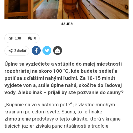
Sauna
138
0
Zdieľať
Úplne sa vyzlečiete a vstúpite do malej miestnosti
rozohriatej na skoro 100 °C, kde budete sedieť a
potiť sa s ďalšími nahými ľuďmi. Za 10-15 minút
vyjdete von a, stále úplne nahá, skočíte do ľadovej
vody. Alebo inak – prijali by ste pozvanie do sauny?
„Kúpanie sa vo vlastnom pote“ je vlastné mnohým
krajinám po celom svete. Sauna, to je fínske
zhmotnenie predstavy o tejto aktivite, ktorá v krajine
tisícich jazier získala punc rituálnosti a tradície.