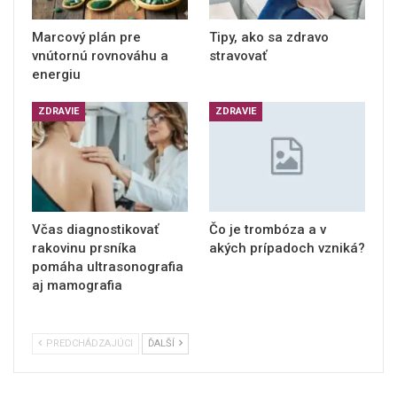
Marcový plán pre
Tipy, ako sa zdravo
vnútornú rovnováhu a
stravovať
energiu
ZDRAVIE
ZDRAVIE
Včas diagnostikovať
Čo je trombóza a v
rakovinu prsníka
akých prípadoch vzniká?
pomáha ultrasonografia
aj mamografia
PREDCHÁDZAJÚCI
ĎALŠÍ