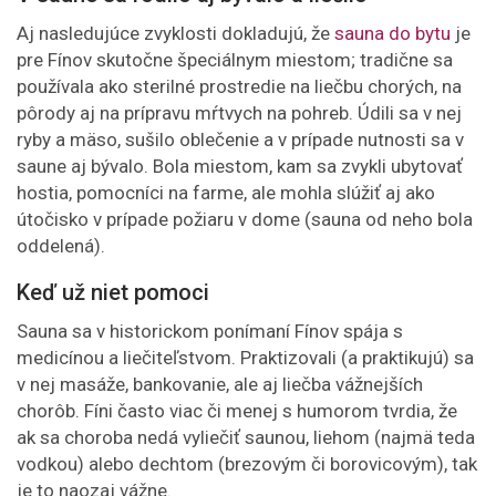
Aj nasledujúce zvyklosti dokladujú, že
sauna do bytu
je
pre Fínov skutočne špeciálnym miestom; tradične sa
používala ako sterilné prostredie na liečbu chorých, na
pôrody aj na prípravu mŕtvych na pohreb. Údili sa v nej
ryby a mäso, sušilo oblečenie a v prípade nutnosti sa v
saune aj bývalo. Bola miestom, kam sa zvykli ubytovať
hostia, pomocníci na farme, ale mohla slúžiť aj ako
útočisko v prípade požiaru v dome (sauna od neho bola
oddelená).
Keď už niet pomoci
Sauna sa v historickom ponímaní Fínov spája s
medicínou a liečiteľstvom. Praktizovali (a praktikujú) sa
v nej masáže, bankovanie, ale aj liečba vážnejších
chorôb. Fíni často viac či menej s humorom tvrdia, že
ak sa choroba nedá vyliečiť saunou, liehom (najmä teda
vodkou) alebo dechtom (brezovým či borovicovým), tak
je to naozaj vážne.