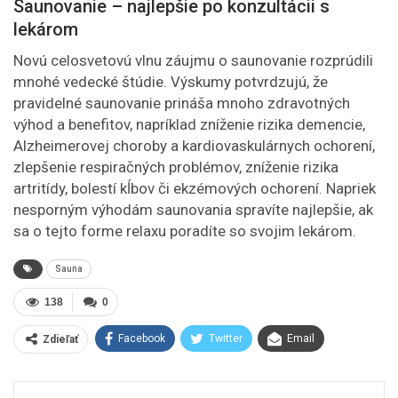
Saunovanie – najlepšie po konzultácii s
lekárom
Novú celosvetovú vlnu záujmu o saunovanie rozprúdili
mnohé vedecké štúdie. Výskumy potvrdzujú, že
pravidelné saunovanie prináša mnoho zdravotných
výhod a benefitov, napríklad zníženie rizika demencie,
Alzheimerovej choroby a kardiovaskulárnych ochorení,
zlepšenie respiračných problémov, zníženie rizika
artritídy, bolestí kĺbov či ekzémových ochorení. Napriek
nesporným výhodám saunovania spravíte najlepšie, ak
sa o tejto forme relaxu poradíte so svojim lekárom.
Sauna
138
0
Facebook
Twitter
Email
Zdieľať