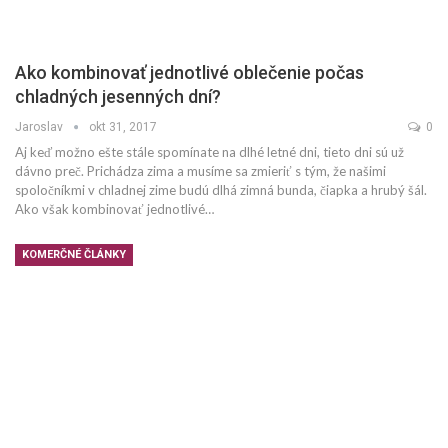
Ako kombinovať jednotlivé oblečenie počas
chladných jesenných dní?
Jaroslav
okt 31, 2017
0
Aj keď možno ešte stále spomínate na dlhé letné dni, tieto dni sú už
dávno preč. Prichádza zima a musíme sa zmieriť s tým, že našimi
spoločníkmi v chladnej zime budú dlhá zimná bunda, čiapka a hrubý šál.
Ako však kombinovať jednotlivé…
KOMERČNÉ ČLÁNKY