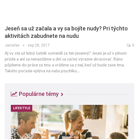
Jeseň sa už začala a vy sa bojíte nudy? Pri týchto
aktivitách zabudnete na nudu
Jaroslav
sep 28, 2017
0
Aj vy ste už letný šatník vymenili za ten jesenný? Jeseň je už v plnom
prúde a ani sa nenazdáme a dni sa začnú výrazne skracovať. Ráno
pôjdeme do práce za tmy a vrátime sa z nej, keď už bude zase tma.
Takéto počasie vplýva na našu psychiku…
Populárne témy
LIFESTYLE