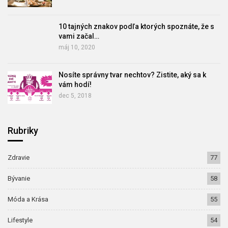
10 tajných znakov podľa ktorých spoznáte, že s
vami začal…
máj 10, 2020
Nosíte správny tvar nechtov? Zistite, aký sa k
vám hodí!
dec 5, 2018
Rubriky
Zdravie
77
Bývanie
58
Móda a Krása
55
Lifestyle
54