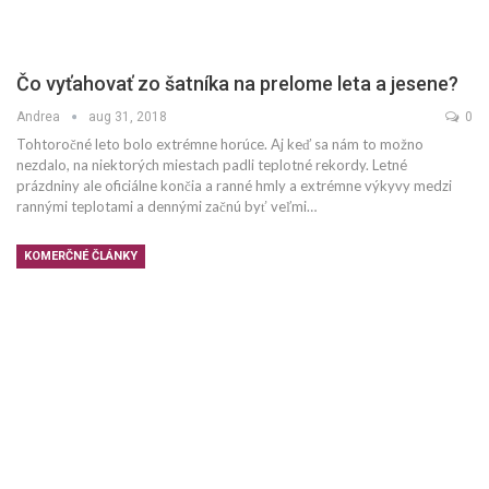
Čo vyťahovať zo šatníka na prelome leta a jesene?
Andrea
aug 31, 2018
0
Tohtoročné leto bolo extrémne horúce. Aj keď sa nám to možno
nezdalo, na niektorých miestach padli teplotné rekordy. Letné
prázdniny ale oficiálne končia a ranné hmly a extrémne výkyvy medzi
rannými teplotami a dennými začnú byť veľmi…
KOMERČNÉ ČLÁNKY