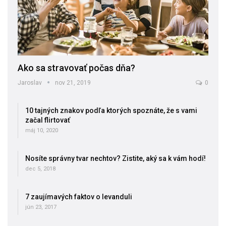
Ako sa stravovať počas dňa?
Jaroslav
nov 21, 2019
0
10 tajných znakov podľa ktorých spoznáte, že s vami
začal flirtovať
máj 10, 2020
Nosíte správny tvar nechtov? Zistite, aký sa k vám hodí!
dec 5, 2018
7 zaujímavých faktov o levanduli
jún 23, 2017