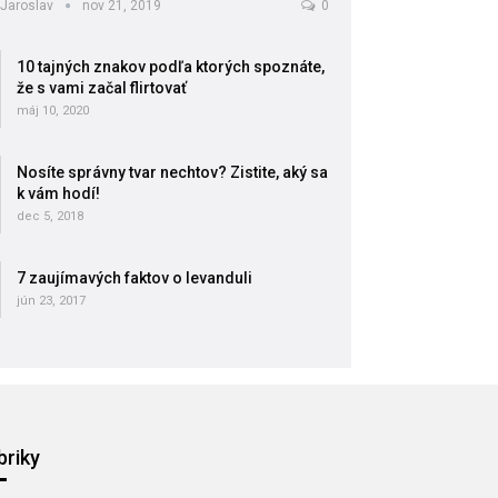
Jaroslav
nov 21, 2019
0
10 tajných znakov podľa ktorých spoznáte,
že s vami začal flirtovať
máj 10, 2020
Nosíte správny tvar nechtov? Zistite, aký sa
k vám hodí!
dec 5, 2018
7 zaujímavých faktov o levanduli
jún 23, 2017
briky