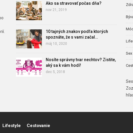
Ako sa stravovať počas dňa?
Zdr
nov 21, 2019
Býv
bo
Mód
ií.
10 tajných znakov podľa ktorých
spoznáte, že s vami začal…
Life
máj 10, 2020
Sex 
Nosíte správny tvar nechtov? Zistite,
aký sa k vám hodí!
Ces
dec 5, 2018
Sex
Zoz
hľa
Lifestyle
Cestovanie