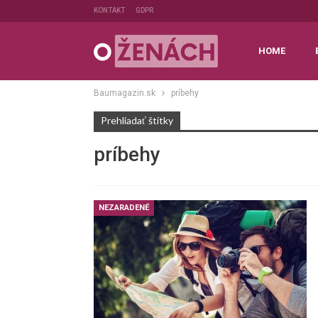
KONTAKT
GDPR
HOME
Baumagazin.sk
príbehy
Prehliadať štítky
príbehy
NEZARADENÉ