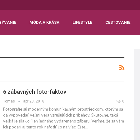
BÝVANIE
MÓDA A KRÁSA
LIFESTYLE
CESTOVANIE
6 zábavných foto-faktov
Tomas
apr 28, 2018
0
Fotografie sú moderným komunikačným prostriedkom, ktorým sa
dá vypovedať veľmi veľa vzrušujúcich príbehov. Skutočne, taká
veľká je sila čo i len jedného vydareného záberu. Veríme, že sa vám
ich podarí aj tento rok nafotiť čo najviac. Ešte…