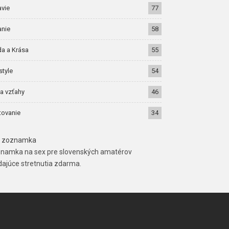
avie
77
anie
58
a a Krása
55
style
54
a vzťahy
46
tovanie
34
 zoznamka
namka na sex pre slovenských amatérov
dajúce stretnutia zdarma.