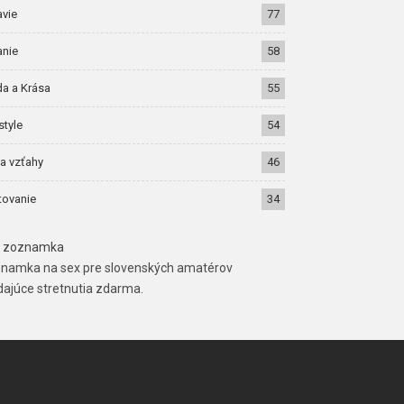
avie
77
anie
58
a a Krása
55
style
54
a vzťahy
46
tovanie
34
 zoznamka
namka na sex pre slovenských amatérov
dajúce stretnutia zdarma.