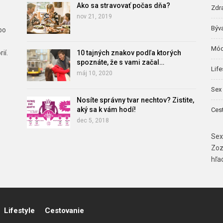
Ako sa stravovať počas dňa?
Zdr
nov 21, 2019
Býv
bo
Mód
ií.
10 tajných znakov podľa ktorých
spoznáte, že s vami začal…
Life
máj 10, 2020
Sex 
Nosíte správny tvar nechtov? Zistite,
aký sa k vám hodí!
Ces
dec 5, 2018
Sex
Zoz
hľa
Lifestyle
Cestovanie