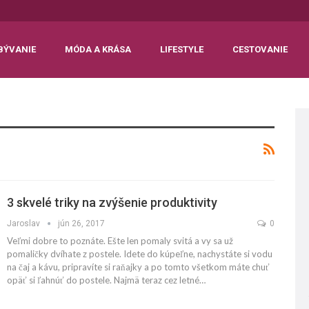
BÝVANIE
MÓDA A KRÁSA
LIFESTYLE
CESTOVANIE
3 skvelé triky na zvýšenie produktivity
Jaroslav
jún 26, 2017
0
Veľmi dobre to poznáte. Ešte len pomaly svitá a vy sa už
pomaličky dvíhate z postele. Idete do kúpeľne, nachystáte si vodu
na čaj a kávu, pripravíte si raňajky a po tomto všetkom máte chuť
opäť si ľahnúť do postele. Najmä teraz cez letné…