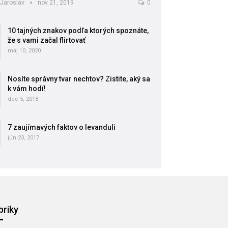
Jaroslav
nov 21, 2019
0
10 tajných znakov podľa ktorých spoznáte,
že s vami začal flirtovať
máj 10, 2020
Nosíte správny tvar nechtov? Zistite, aký sa
k vám hodí!
dec 5, 2018
7 zaujímavých faktov o levanduli
jún 23, 2017
briky