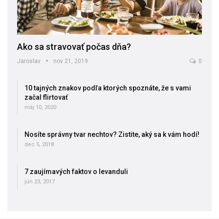
Ako sa stravovať počas dňa?
Jaroslav
nov 21, 2019
0
10 tajných znakov podľa ktorých spoznáte, že s vami
začal flirtovať
máj 10, 2020
Nosíte správny tvar nechtov? Zistite, aký sa k vám hodí!
dec 5, 2018
7 zaujímavých faktov o levanduli
jún 23, 2017