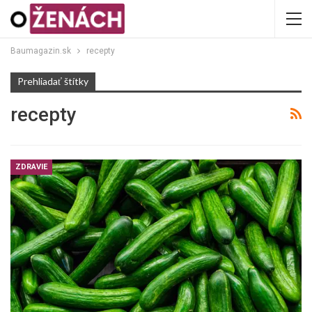
Baumagazin.sk
recepty
Prehliadať štítky
recepty
ZDRAVIE