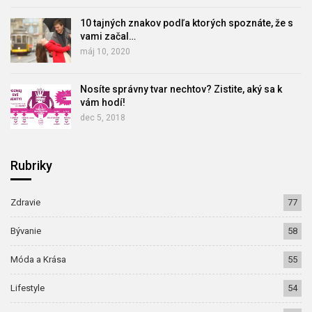
10 tajných znakov podľa ktorých spoznáte, že s
vami začal…
máj 10, 2020
Nosíte správny tvar nechtov? Zistite, aký sa k
vám hodí!
dec 5, 2018
Rubriky
Zdravie
77
Bývanie
58
Móda a Krása
55
Lifestyle
54