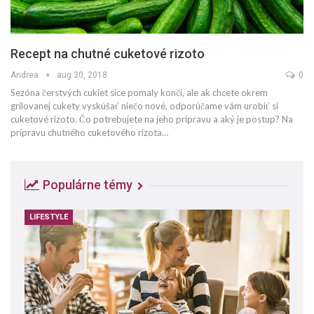
Recept na chutné cuketové rizoto
Andrea
aug 30, 2018
0
Sezóna čerstvých cukiet síce pomaly končí, ale ak chcete okrem
grilovanej cukety vyskúšať niečo nové, odporúčame vám urobiť si
cuketové rizoto. Čo potrebujete na jeho prípravu a aký je postup? Na
prípravu chutného cuketového rizota…
Populárne témy
LIFESTYLE