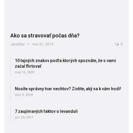
Ako sa stravovať počas dňa?
Jaroslav
nov 21, 2019
0
10 tajných znakov podľa ktorých spoznáte, že s vami
začal flirtovať
máj 10, 2020
Nosíte správny tvar nechtov? Zistite, aký sa k vám hodí!
dec 5, 2018
7 zaujímavých faktov o levanduli
jún 23, 2017