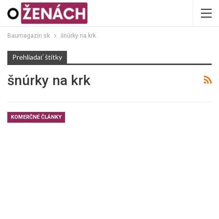
Baumagazin.sk
šnúrky na krk
Prehliadať štítky
šnúrky na krk
KOMERČNÉ ČLÁNKY