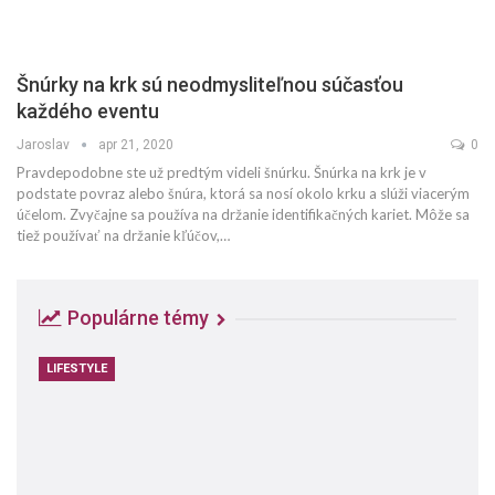
Šnúrky na krk sú neodmysliteľnou súčasťou
každého eventu
Jaroslav
apr 21, 2020
0
Pravdepodobne ste už predtým videli šnúrku. Šnúrka na krk je v
podstate povraz alebo šnúra, ktorá sa nosí okolo krku a slúži viacerým
účelom. Zvyčajne sa používa na držanie identifikačných kariet. Môže sa
tiež používať na držanie kľúčov,…
Populárne témy
LIFESTYLE