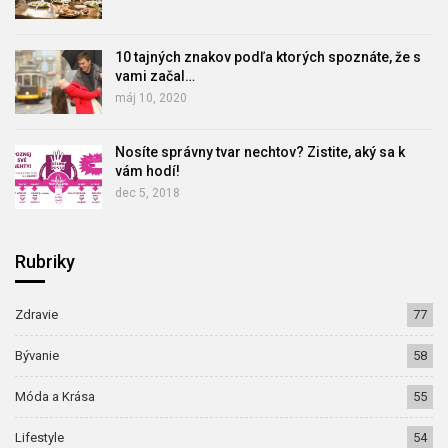
10 tajných znakov podľa ktorých spoznáte, že s
vami začal…
máj 10, 2020
Nosíte správny tvar nechtov? Zistite, aký sa k
vám hodí!
dec 5, 2018
Rubriky
Zdravie
77
Bývanie
58
Móda a Krása
55
Lifestyle
54