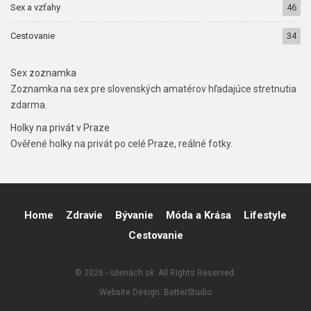
Sex a vzťahy
46
Cestovanie
34
Sex zoznamka
Zoznamka na sex pre slovenských amatérov hľadajúce stretnutia
zdarma.
Holky na privát v Praze
Ověřené holky na privát po celé Praze, reálné fotky.
Home
Zdravie
Bývanie
Móda a Krása
Lifestyle
Cestovanie
© 2026 - oženách.sk. All Rights Reserved.
Website Design:
BetterStudio