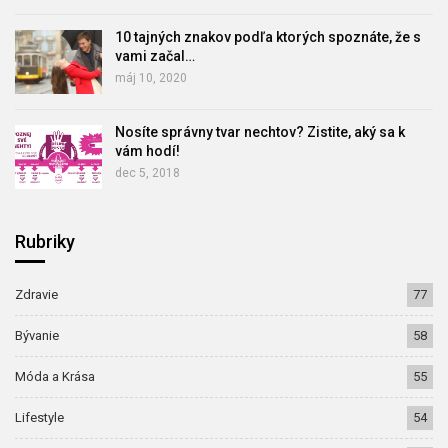
10 tajných znakov podľa ktorých spoznáte, že s
vami začal…
máj 10, 2020
Nosíte správny tvar nechtov? Zistite, aký sa k
vám hodí!
dec 5, 2018
Rubriky
Zdravie
77
Bývanie
58
Móda a Krása
55
Lifestyle
54