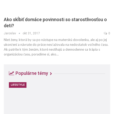
Ako skĺbiť domáce povinnosti so starostlivosťou o
deti?
Jaroslav
okt 31, 2017
0
Niet ženy, ktorá by sa po nástupe na materskú dovolenku, ale aj po jej
ukončení a návrate do práce nesťažovala na nedostatok voľného času.
Ak patríte k tým ženám, ktoré nestíhajú a dennodenne sa trápia s
organizáciou času, poradíme si, ako…
Populárne témy
LIFESTYLE