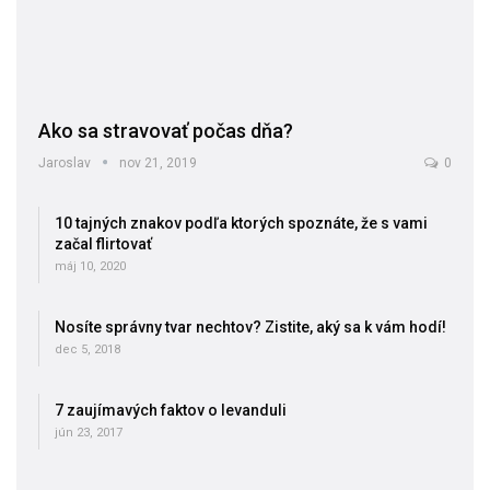
Ako sa stravovať počas dňa?
Jaroslav
nov 21, 2019
0
10 tajných znakov podľa ktorých spoznáte, že s vami
začal flirtovať
máj 10, 2020
Nosíte správny tvar nechtov? Zistite, aký sa k vám hodí!
dec 5, 2018
7 zaujímavých faktov o levanduli
jún 23, 2017