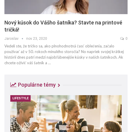
Nový kúsok do Vášho šatníka? Stavte na printové
tričká!
Jaroslav
nov 23, 2020
0
Vedeli ste, že tričko sa, ako plnohodnotná časť oblečenia, začalo
používať až v 50. rokoch minulého storočia? No napriek svojej krátkej
histórií dnes patrí medzi najobľúbenejšie kúsky v našich šatníkoch. Ak
chcete oživiť váš šatník a …
Populárne témy
LIFESTYLE