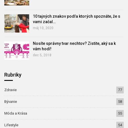
10 tajných znakov podľa ktorých spoznáte, že s
vami začal…
máj 10, 2020
Nosíte správny tvar nechtov? Zistite, aký sa k
vám hodí!
dec 5, 2018
Rubriky
Zdravie
77
Bývanie
58
Móda a Krása
55
Lifestyle
54