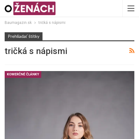
Baumagazin.sk
tričká s nápismi
Prehliadať štítky
tričká s nápismi
KOMERČNÉ ČLÁNKY