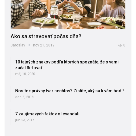
Ako sa stravovať počas dňa?
Jaroslav
nov 21, 2019
0
10 tajných znakov podľa ktorých spoznáte, že s vami
začal flirtovať
máj 10, 2020
Nosíte správny tvar nechtov? Zistite, aký sa k vám hodí!
dec 5, 2018
7 zaujímavých faktov o levanduli
jún 23, 2017