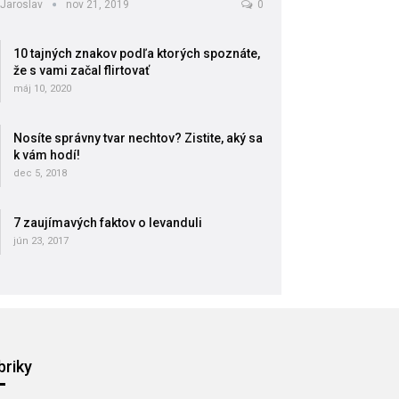
Jaroslav
nov 21, 2019
0
10 tajných znakov podľa ktorých spoznáte,
že s vami začal flirtovať
máj 10, 2020
Nosíte správny tvar nechtov? Zistite, aký sa
k vám hodí!
dec 5, 2018
7 zaujímavých faktov o levanduli
jún 23, 2017
briky