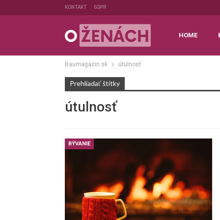
KONTAKT
GDPR
HOME
Baumagazin.sk
útulnosť
Prehliadať štítky
útulnosť
BÝVANIE