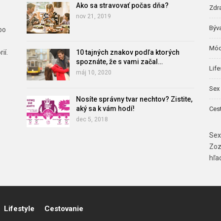
Ako sa stravovať počas dňa?
Zdr
nov 21, 2019
Býv
bo
Mód
ií.
10 tajných znakov podľa ktorých
spoznáte, že s vami začal…
Life
máj 10, 2020
Sex 
Nosíte správny tvar nechtov? Zistite,
aký sa k vám hodí!
Ces
dec 5, 2018
Sex
Zoz
hľa
Lifestyle
Cestovanie