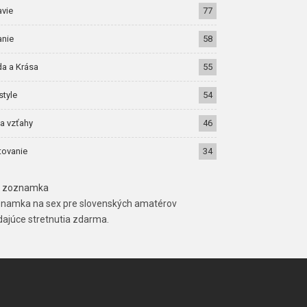
avie
77
anie
58
a a Krása
55
style
54
a vzťahy
46
tovanie
34
 zoznamka
namka na sex pre slovenských amatérov
dajúce stretnutia zdarma.