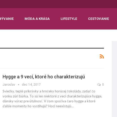
BÝVANIE
MÓDA A KRÁSA
LIFESTYLE
CESTOVANIE
Hygge a 9 vecí, ktoré ho charakterizujú
Jaroslav
dec 14, 2017
0
Sviečky, teplé prikrývky a hrnčeky horúcej čokolády, zatiaľ čo
vonku zúri búrka. To sú len niektoré z vecí charakterizujúce hygge,
dánsky výraz pre útulnosť. V čom spočíva čaro hygge a ktoré
ďalšie momenty ho vystihujú? Hoci neexistujú…