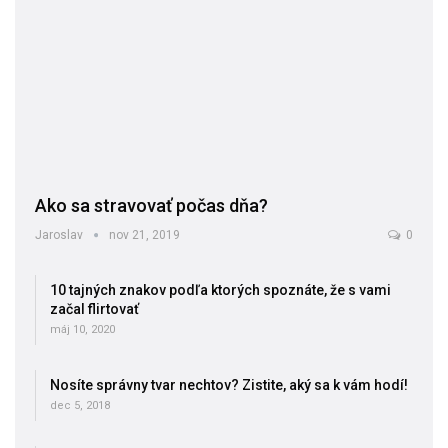
Ako sa stravovať počas dňa?
Jaroslav
nov 21, 2019
0
10 tajných znakov podľa ktorých spoznáte, že s vami
začal flirtovať
máj 10, 2020
Nosíte správny tvar nechtov? Zistite, aký sa k vám hodí!
dec 5, 2018