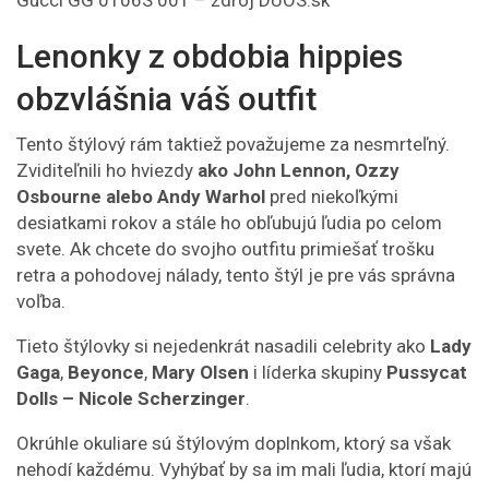
Gucci GG 0106S 001 – zdroj
DUOS.sk
Lenonky z obdobia hippies
obzvlášnia váš outfit
Tento štýlový rám taktiež považujeme za nesmrteľný.
Zviditeľnili ho hviezdy
ako John Lennon, Ozzy
Osbourne alebo Andy Warhol
pred niekoľkými
desiatkami rokov a stále ho obľubujú ľudia po celom
svete. Ak chcete do svojho outfitu primiešať trošku
retra a pohodovej nálady, tento štýl je pre vás správna
voľba.
Tieto štýlovky si nejedenkrát nasadili celebrity ako
Lady
Gaga
,
Beyonce
,
Mary Olsen
i líderka skupiny
Pussycat
Dolls – Nicole Scherzinger
.
Okrúhle okuliare sú štýlovým doplnkom, ktorý sa však
nehodí každému. Vyhýbať by sa im mali ľudia, ktorí majú