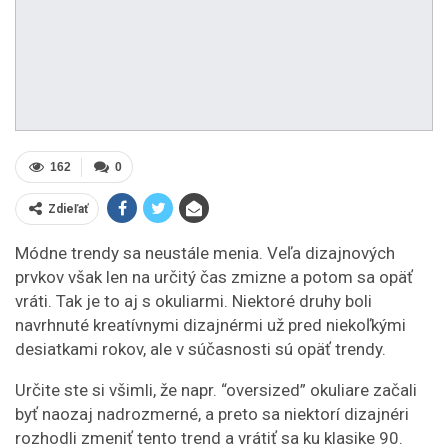
162
0
Zdieľať
Módne trendy sa neustále menia. Veľa dizajnových
prvkov však len na určitý čas zmizne a potom sa opäť
vráti. Tak je to aj s okuliarmi. Niektoré druhy boli
navrhnuté kreatívnymi dizajnérmi už pred niekoľkými
desiatkami rokov, ale v súčasnosti sú opäť trendy.
Určite ste si všimli, že napr. “oversized” okuliare začali
byť naozaj nadrozmerné, a preto sa niektorí dizajnéri
rozhodli zmeniť tento trend a vrátiť sa ku klasike 90.