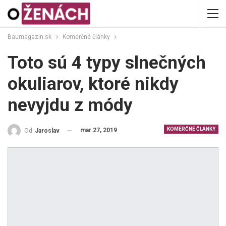
Baumagazin.sk
Komerčné články
Toto sú 4 typy slnečných
okuliarov, ktoré nikdy
nevyjdu z módy
KOMERČNÉ ČLÁNKY
mar 27, 2019
Od
Jaroslav