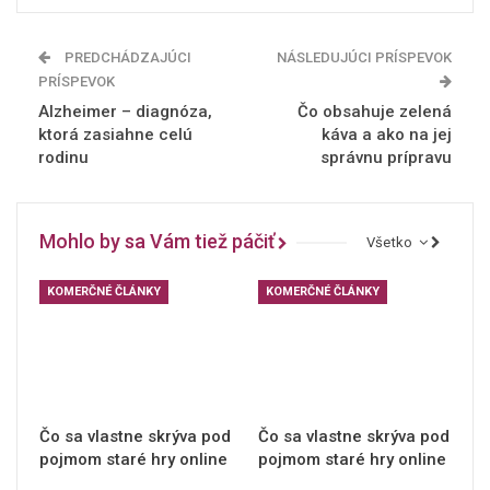
PREDCHÁDZAJÚCI
NÁSLEDUJÚCI PRÍSPEVOK
PRÍSPEVOK
Alzheimer – diagnóza,
Čo obsahuje zelená
ktorá zasiahne celú
káva a ako na jej
rodinu
správnu prípravu
Mohlo by sa Vám tiež páčiť
Všetko
KOMERČNÉ ČLÁNKY
KOMERČNÉ ČLÁNKY
Čo sa vlastne skrýva pod
Čo sa vlastne skrýva pod
pojmom staré hry online
pojmom staré hry online