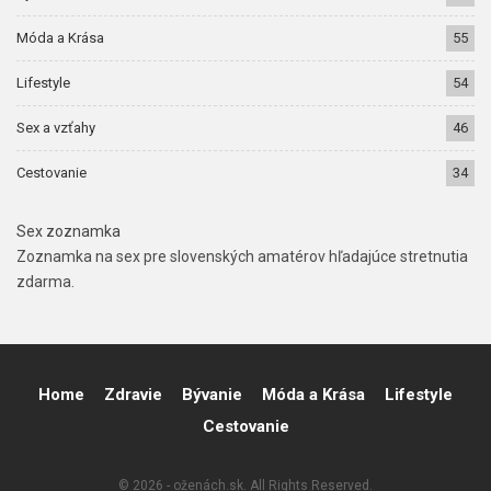
Móda a Krása
55
Lifestyle
54
Sex a vzťahy
46
Cestovanie
34
Sex zoznamka
Zoznamka na sex pre slovenských amatérov hľadajúce stretnutia
zdarma.
Home
Zdravie
Bývanie
Móda a Krása
Lifestyle
Cestovanie
© 2026 - oženách.sk. All Rights Reserved.