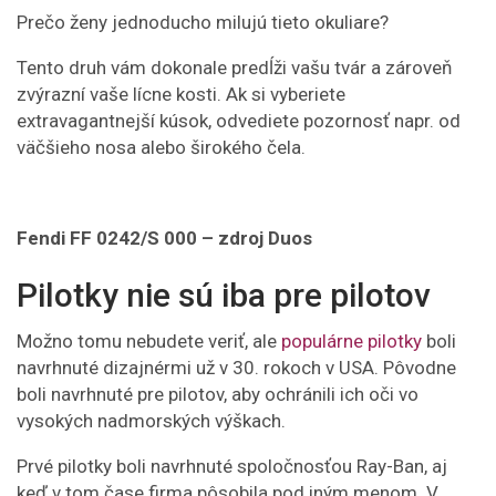
Prečo ženy jednoducho milujú tieto okuliare?
Tento druh vám dokonale predĺži vašu tvár a zároveň
zvýrazní vaše lícne kosti. Ak si vyberiete
extravagantnejší kúsok, odvediete pozornosť napr. od
väčšieho nosa alebo širokého čela.
Fendi FF 0242/S 000 –
zdroj Duos
Pilotky nie sú iba pre pilotov
Možno tomu nebudete veriť, ale
populárne pilotky
boli
navrhnuté dizajnérmi už v 30. rokoch v USA. Pôvodne
boli navrhnuté pre pilotov, aby ochránili ich oči vo
vysokých nadmorských výškach.
Prvé pilotky boli navrhnuté spoločnosťou Ray-Ban, aj
keď v tom čase firma pôsobila pod iným menom. V