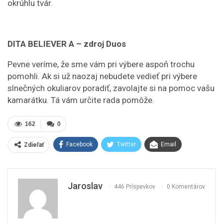
okrúhlu tvár.
DITA BELIEVER A –
zdroj Duos
Pevne veríme, že sme vám pri výbere aspoň trochu
pomohli. Ak si už naozaj nebudete vedieť pri výbere
slnečných okuliarov poradiť, zavolajte si na pomoc vašu
kamarátku. Tá vám určite rada pomôže.
162
0
Facebook
Twitter
Email
Zdieľať
Jaroslav
446 Príspevkov
0 Komentárov