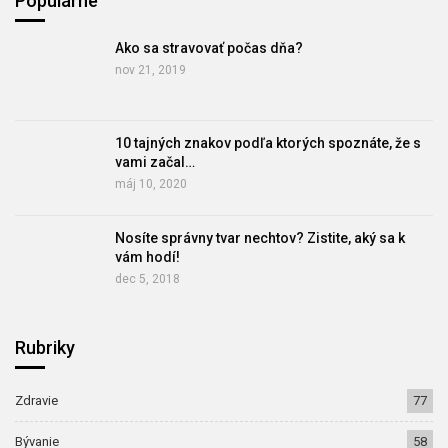
Populárne
Ako sa stravovať počas dňa?
nov 21, 2019
10 tajných znakov podľa ktorých spoznáte, že s
vami začal…
máj 10, 2020
Nosíte správny tvar nechtov? Zistite, aký sa k
vám hodí!
dec 5, 2018
Rubriky
Zdravie
77
Bývanie
58