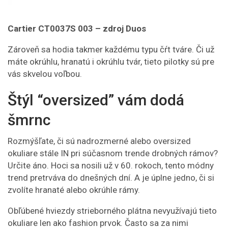
Cartier CT0037S 003 –
zdroj Duos
Zároveň sa hodia takmer každému typu čŕt tváre. Či už
máte okrúhlu, hranatú i okrúhlu tvár, tieto pilotky sú pre
vás skvelou voľbou.
Štýl “oversized” vám dodá
šmrnc
Rozmýšľate, či sú nadrozmerné alebo oversized
okuliare stále IN pri súčasnom trende drobných rámov?
Určite áno. Hoci sa nosili už v 60. rokoch, tento módny
trend pretrváva do dnešných dní. A je úplne jedno, či si
zvolíte hranaté alebo okrúhle rámy.
Obľúbené hviezdy strieborného plátna nevyužívajú tieto
okuliare len ako fashion prvok. Často sa za nimi