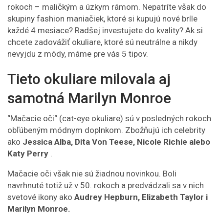
rokoch – maličkým a úzkym rámom. Nepatríte však do
skupiny fashion maniačiek, ktoré si kupujú nové bríle
každé 4 mesiace? Radšej investujete do kvality? Ak si
chcete zadovážiť okuliare, ktoré sú neutrálne a nikdy
nevyjdu z módy, máme pre vás 5 tipov.
Tieto okuliare milovala aj
samotná Marilyn Monroe
“Mačacie oči“ (cat-eye okuliare) sú v posledných rokoch
obľúbeným módnym doplnkom. Zbožňujú ich celebrity
ako
J
essica Alba, Dita Von Teese, Nicole Richie alebo
Katy Perry
.
Mačacie oči však nie sú žiadnou novinkou. Boli
navrhnuté totiž už v 50. rokoch a predvádzali sa v nich
svetové ikony ako
Audrey Hepburn, Elizabeth Taylor i
Marilyn Monroe.