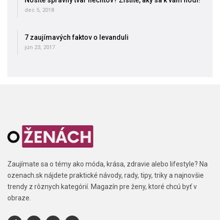
Nosíte správny tvar nechtov? Zistite, aký sa k vám hodí!
dec 5, 2018
7 zaujímavých faktov o levanduli
jún 23, 2017
Zaujímate sa o témy ako móda, krása, zdravie alebo lifestyle? Na
ozenach.sk nájdete praktické návody, rady, tipy, triky a najnovšie
trendy z rôznych kategórií. Magazín pre ženy, ktoré chcú byť v
obraze.