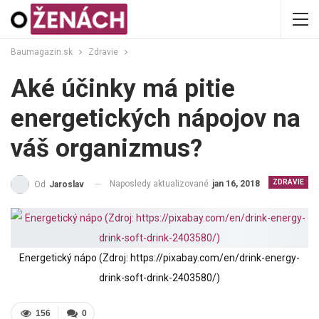
Baumagazin.sk
Zdravie
Aké účinky má pitie
energetických nápojov na
váš organizmus?
ZDRAVIE
Naposledy aktualizované
jan 16, 2018
Od
Jaroslav
Energetický nápo (Zdroj: https://pixabay.com/en/drink-energy-
drink-soft-drink-2403580/)
156
0