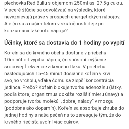
plechovka Red Bullu s objemom 250ml asi 27,5g cukru.
Viaceré štúdie sa odvolávajú na výsledky, ktoré
nevyznievajú práve v prospech energetických nápojov.
Ale čo sa s našim telom v skutočnosti deje po
konzumácii takéhoto nápoja?
Účinky, ktoré sa dostavia do 1 hodiny po vypití
Kofeín sa do krvného obehu dostane v priebehu
10minút od vypitia nápoja, čo spôsobí zvýšenie
srdcovej frekvencie a krvného tlaku. V priebehu
nasledujúcich 15-45 minút dosiahne kofeín v krvi
svojho vrcholu, vďaka čomu sa zlepší koncentrácia
jedinca. Prečo? Kofeín blokuje tvorbu adenozínu (látky,
podľa ktorej organizmus dokáže rozlíšiť mieru únavy) a
podporuje tvorbu molekúl „dobrej nálady“ v mozgu
(podobne ako dopamín). Kofeín sa absorbuje zhruba do
jednej hodiny a naša pečeň na to zareaguje tým, že do
krvného riečišťa uvoľní viac cukrov.