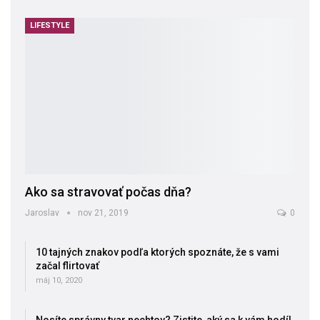
LIFESTYLE
Ako sa stravovať počas dňa?
Jaroslav
nov 21, 2019
0
10 tajných znakov podľa ktorých spoznáte, že s vami
začal flirtovať
máj 10, 2020