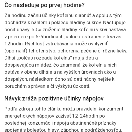
Čo nasleduje po prvej hodine?
Za hodinu začnú účinky kofeínu slabnúť a spolu s tým
dochádza k náhlemu poklesu hladiny cukrov. Nastupuje
pocit únavy. 50% zníženie hladiny kofeínu v krvi nastáva
v priemere po 5-6hodinách, úplné odstránenie trvá asi
12hodín. Rýchlosť vstrebávania môže ovplyvniť
(spomaliť) tehotenstvo, ochorenia pečene či rôzne lieky.
Dlhší „polčas rozpadu kofeínu“ majú deti a
dospievajúca mládež, čo znamená, že kofeín u nich
ostáva v obehu dlhšie a na vyšších úrovniach ako u
dospelých, následkom čoho sú deti náchylnejšie k
poruchám správania či výskytu úzkosti.
Návyk zráža pozitívne účinky nápojov
Podľa zdroja tohto článku môžu pravidelní konzumenti
energetických nápojov zažívať 12-24hodín po
poslednej konzumácii nápoja abstinenčné príznaky
spojené s bolesťou hlavy, zápchou a podráždenosťou.