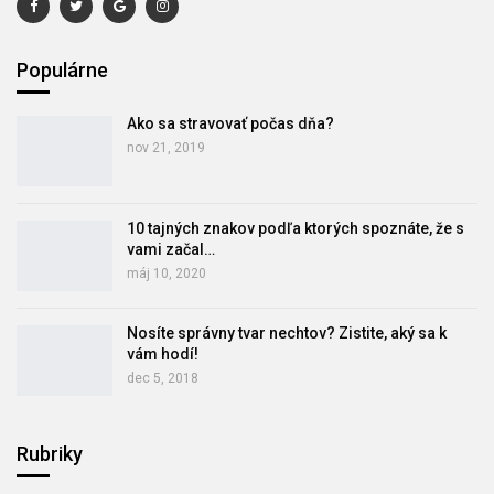
Populárne
Ako sa stravovať počas dňa?
nov 21, 2019
10 tajných znakov podľa ktorých spoznáte, že s
vami začal…
máj 10, 2020
Nosíte správny tvar nechtov? Zistite, aký sa k
vám hodí!
dec 5, 2018
Rubriky