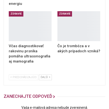
energiu
ZDRAVIE
ZDRAVIE
Včas diagnostikovať
Čo je trombóza a v
rakovinu prsníka
akých prípadoch vzniká?
pomáha ultrasonografia
aj mamografia
PREDCHÁDZAJÚCI
ĎALŠÍ
ZANECHAJTE ODPOVEĎ
Vaša e-mailová adresa nebude zverejnená.