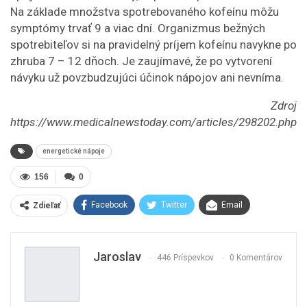
Na základe množstva spotrebovaného kofeínu môžu
symptómy trvať 9 a viac dní. Organizmus bežných
spotrebiteľov si na pravidelný príjem kofeínu navykne po
zhruba 7 – 12 dňoch. Je zaujímavé, že po vytvorení
návyku už povzbudzujúci účinok nápojov ani nevníma.
Zdroj
https://www.medicalnewstoday.com/articles/298202.php
energetické nápoje
156
0
Facebook
Twitter
Email
Zdieľať
Jaroslav
446 Príspevkov
0 Komentárov