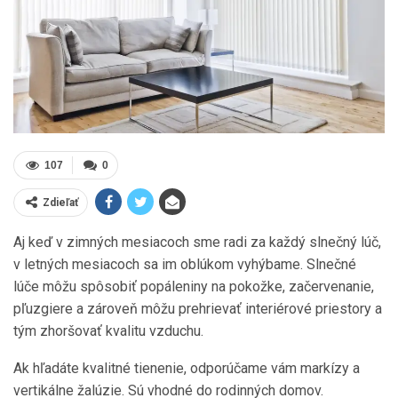
107
0
Zdieľať
Aj keď v zimných mesiacoch sme radi za každý slnečný lúč,
v letných mesiacoch sa im oblúkom vyhýbame. Slnečné
lúče môžu spôsobiť popáleniny na pokožke, začervenanie,
pľuzgiere a zároveň môžu prehrievať interiérové priestory a
tým zhoršovať kvalitu vzduchu.
Ak hľadáte kvalitné tienenie, odporúčame vám markízy a
vertikálne žalúzie. Sú vhodné do rodinných domov.