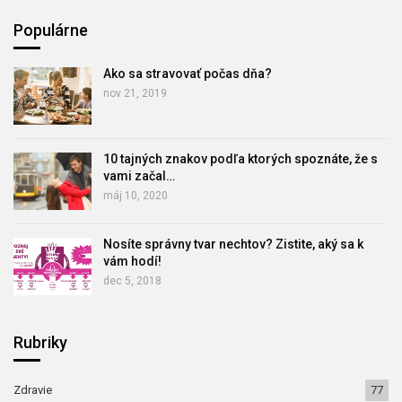
Populárne
Ako sa stravovať počas dňa?
nov 21, 2019
10 tajných znakov podľa ktorých spoznáte, že s
vami začal…
máj 10, 2020
Nosíte správny tvar nechtov? Zistite, aký sa k
vám hodí!
dec 5, 2018
Rubriky
Zdravie
77