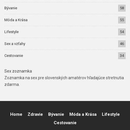
Bývanie
58
Móda a Krása
55
Lifestyle
54
Sex a vzťahy
46
Cestovanie
34
Sex zoznamka
Zoznamka na sex pre slovenských amatérov hľadajúce stretnutia
zdarma.
Home
Zdravie
Bývanie
Móda a Krása
Lifestyle
Cestovanie