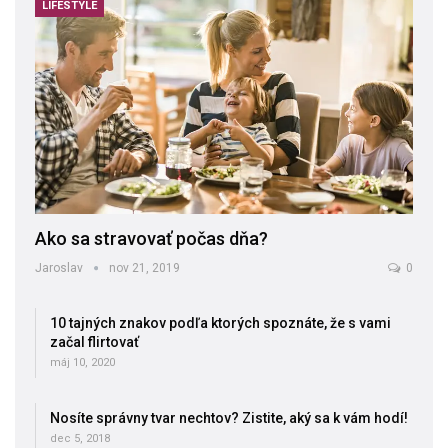
LIFESTYLE
Ako sa stravovať počas dňa?
Jaroslav
nov 21, 2019
0
10 tajných znakov podľa ktorých spoznáte, že s vami
začal flirtovať
máj 10, 2020
Nosíte správny tvar nechtov? Zistite, aký sa k vám hodí!
dec 5, 2018