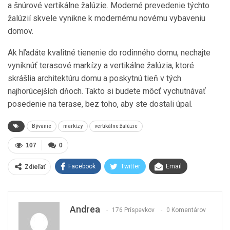
a šnúrové vertikálne žalúzie. Moderné prevedenie týchto
žalúzií skvele vynikne k modernému novému vybaveniu
domov.
Ak hľadáte kvalitné tienenie do rodinného domu, nechajte
vyniknúť terasové markízy a vertikálne žalúzia, ktoré
skrášlia architektúru domu a poskytnú tieň v tých
najhorúcejších dňoch. Takto si budete môcť vychutnávať
posedenie na terase, bez toho, aby ste dostali úpal.
Bývanie
markízy
vertikálne žalúzie
107
0
Facebook
Twitter
Email
Zdieľať
Andrea
176 Príspevkov
0 Komentárov