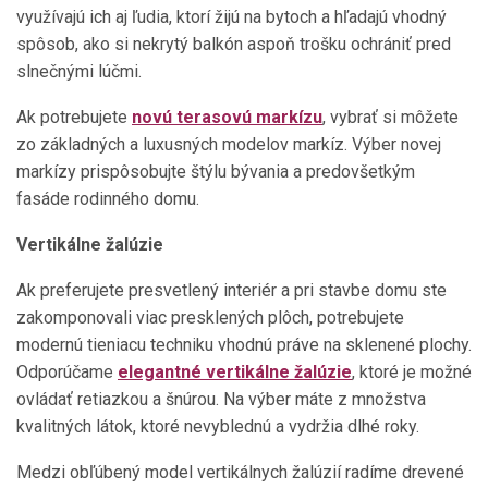
využívajú ich aj ľudia, ktorí žijú na bytoch a hľadajú vhodný
spôsob, ako si nekrytý balkón aspoň trošku ochrániť pred
slnečnými lúčmi.
Ak potrebujete
novú terasovú markízu
, vybrať si môžete
zo základných a luxusných modelov markíz. Výber novej
markízy prispôsobujte štýlu bývania a predovšetkým
fasáde rodinného domu.
Vertikálne žalúzie
Ak preferujete presvetlený interiér a pri stavbe domu ste
zakomponovali viac presklených plôch, potrebujete
modernú tieniacu techniku vhodnú práve na sklenené plochy.
Odporúčame
elegantné vertikálne žalúzie
, ktoré je možné
ovládať retiazkou a šnúrou. Na výber máte z množstva
kvalitných látok, ktoré nevyblednú a vydržia dlhé roky.
Medzi obľúbený model vertikálnych žalúzií radíme drevené