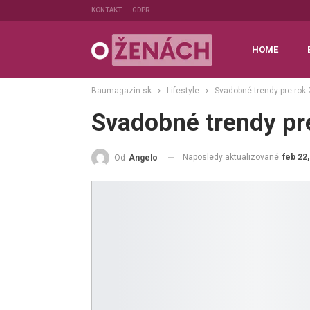
KONTAKT
GDPR
HOME
Baumagazin.sk
Lifestyle
Svadobné trendy pre rok
Svadobné trendy pr
Naposledy aktualizované
feb 22
Od
Angelo