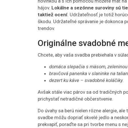
novinkou a s ich pomocou môžete mať na s
hájov.
Lokálne a sezónne suroviny sú tie
taktiež ocení
. Udržateľnosť je totiž horú
škodu. Udržateľné správanie je dokonca 
trendov.
Originálne svadobné m
Chcete, aby vaša svadba prebiehala v súla
domáca slepačia s mäsom, zeleninou
bravčová panenka v slaninke na talian
dezert ku káve – svadobné koláčiky.
Avšak stále viac párov sa od tradičných p
prichystať netradičné občerstvenie.
Do úvahy sa berú nielen rôzne alergie, ale t
svadbe môžu dopriať skvelé jedlo a neskonč
prekvapiť, poraďte sa pri tvorbe menu s n