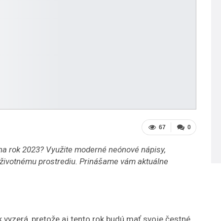
67
0
na rok 2023? Využite moderné neónové nápisy,
k životnému prostrediu. Prinášame vám aktuálne
k vyzerá, pretože aj tento rok budú mať svoje čestné