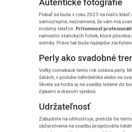
Autentické fotografie
Pokiaľ sa bude v roku 2023 na niečo klásť e
samozrejme, neznamená, že vám má svadob
mobilný telefón.
Prítomnosť profesionáln
namiesto statických fotiek, ktoré pôsobia
snímky. Práve tak bude najlepšie zachyte
Perly ako svadobné tre
Veľký comeback tento rok oslávia perly. M
šatách, v podobe náhrdelníka alebo na sva
Skvele sa hodia aj na svadby ladené do boh
čipkami a drevom vyniknú.
Udržateľnosť
Zabudnite na ohňostroje, pretože tie tento 
občerstvenia na svadbu prispôsobte lokál