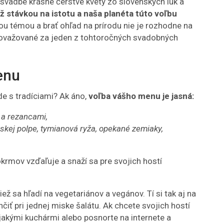
vadbe krásne čerstvé kvety zo slovenských lúk a
ž stávkou na istotu a naša planéta túto voľbu
cou témou a brať ohľad na prírodu nie je rozhodne na
považované za jeden z tohtoročných svadobných
enu
de s tradíciami? Ak áno,
voľba vášho menu je jasná:
 a rezancami,
skej polpe, tymianová ryža, opekané zemiaky,
okrmov vzďaľuje a snaží sa pre svojich hostí
iež sa hľadí na vegetariánov a vegánov. Tí si tak aj na
iť pri jednej miske šalátu. Ak chcete svojich hostí
ejakými kuchármi alebo posnorte na internete a