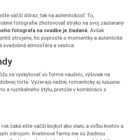
šte väčší dôraz, tak na autentickosť. To,
né fotografie zhotovovať strýko na svoj zastaraný
eho fotografa na svadbe je žiadaná.
Avšak
 príliš strojene, ho poproste o momentky a autentické
ná svadobná atmosféra a veslica.
ndy
ôžu sa vyskytovať vo forme náušníc, výšiviek na
dobnej torte. Vyzerajú nežne, romanticky aj luxusne.
o a rustikálneho štýlu, pretože v kombinácii s
rok čaká ešte väčší bojkot ako vlani, a voľbu kvetov a
nym zdrojom. Kvetinové farmy nie sú žiadnou