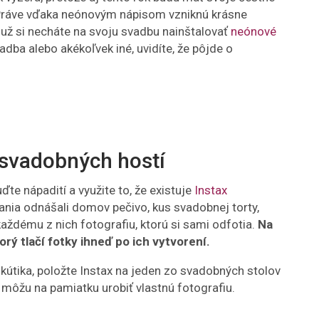
 Práve vďaka neónovým nápisom vzniknú krásne
 už si necháte na svoju svadbu nainštalovať
neónové
vadba alebo akékoľvek iné, uvidíte, že pôjde o
 svadobných hostí
te nápadití a využite to, že existuje
Instax
nia odnášali domov pečivo, kus svadobnej torty,
každému z nich fotografiu, ktorú si sami odfotia.
Na
rý tlačí fotky ihneď po ich vytvorení.
okútika, položte Instax na jeden zo svadobných stolov
 môžu na pamiatku urobiť vlastnú fotografiu.