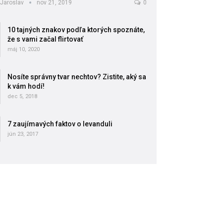
Jaroslav
nov 21, 2019
0
10 tajných znakov podľa ktorých spoznáte,
že s vami začal flirtovať
máj 10, 2020
Nosíte správny tvar nechtov? Zistite, aký sa
k vám hodí!
dec 5, 2018
7 zaujímavých faktov o levanduli
jún 23, 2017