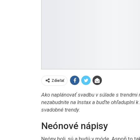
Zdieľať
Ako naplánovať svadbu v súlade s trendmi 
nezabudnite na Instax a buďte ohľaduplní 
svadobné trendy.
Neónové nápisy
Neóny boli, sú a budú v móde. Aspoň to ta