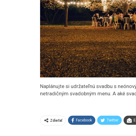
Naplánujte si udržateľnú svadbu s neónov
netradičným svadobným menu. A aké sva
Facebook
Twitter
E
Zdieľať