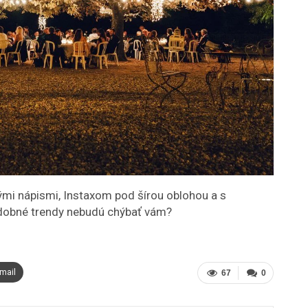
ými nápismi, Instaxom pod šírou oblohou a s
dobné trendy nebudú chýbať vám?
mail
67
0