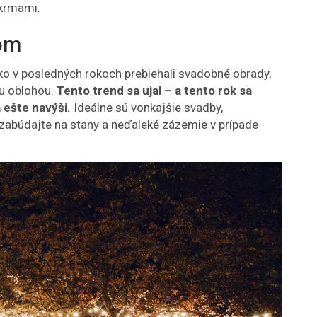
okrmami.
om
ko v posledných rokoch prebiehali svadobné obrady,
u oblohou.
Tento trend sa ujal – a tento rok sa
 ešte navýši.
Ideálne sú vonkajšie svadby,
ezabúdajte na stany a neďaleké zázemie v prípade