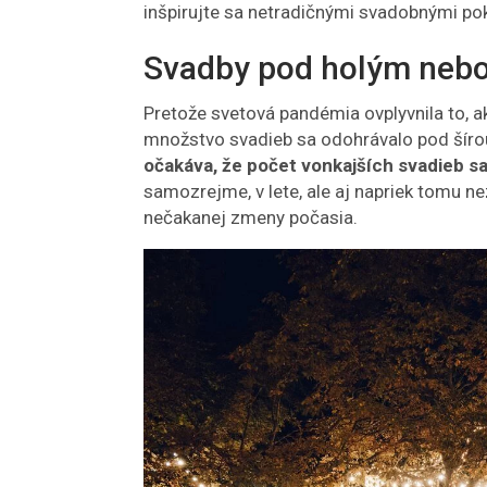
inšpirujte sa netradičnými svadobnými p
Svadby pod holým neb
Pretože svetová pandémia ovplyvnila to, a
množstvo svadieb sa odohrávalo pod šíro
očakáva, že počet vonkajších svadieb sa
samozrejme, v lete, ale aj napriek tomu n
nečakanej zmeny počasia.