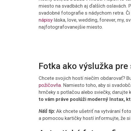
miesto na svadbách aj ďalších oslavách.
svadobné fotografie s nádychom retra. Či
nápisy
láska, love, wedding, forever, my, s
najfotografovanejšie miesto.
Fotka ako výslužka pre
Chcete svojich hostí niečím obdarovať? Buď
požičovňa.
Namiesto toho, aby si svadobča
hrnčeky s potlačou alebo sviečky, darujte 
to vám práve poslúži moderný Instax, kto
Náš tip:
Ak chcete ušetriť na vytváraní fot
a pomocou kartičky hostí informujte, že si